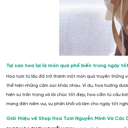
CÁCH CHỌN BÓ HOA TỐT NGHIỆP PHÙ HỢP
Chọn hoa theo sở thích của người nhận
Chọn hoa theo màu sắc phù hợp với trang phục tốt ngh
Chọn hoa theo ngân sách của bạn
Tham khảo ý kiến của nhân viên tư vấn tại Shop Hoa Tư
LƯU Ý KHI TẶNG HOA TỐT NGHIỆP
Thời điểm tặng hoa tốt nghiệp
Lời chúc ý nghĩa đi kèm với bó hoa
Tại sao hoa lại là món quà phổ biến trong ngày tố
Cách bảo quản hoa tươi lâu hơn sau khi nhận
Hoa tươi từ lâu đã trở thành một món quà truyền thống v
SHOP HOA TƯƠI NGUYỄN MINH – ĐỊA CHỈ UY TÍN CUNG C
thể hiện những cảm xúc khác nhau. Ví dụ, hoa hướng dươn
Ưu điểm khi chọn mua hoa tại Shop Hoa Tươi Nguyễn 
hiện sự trân trọng và lời chúc tốt đẹp, hoa cẩm tú cầu b
Cam kết về chất lượng hoa và dịch vụ
mang đến niềm vui, sự phấn khởi và làm cho ngày tốt ng
Chính sách ưu đãi và khuyến mãi hấp dẫn
Giới thiệu về Shop Hoa Tươi Nguyễn Minh Và Các 