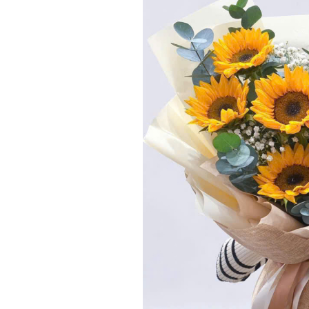
SHOP HOA TƯƠI NGUYỄN MINH – ĐỊA CHỈ UY TÍN CUNG CẤ
Ưu điểm khi chọn mua hoa tại Shop Hoa Tươi Nguyễn Min
Cam kết về chất lượng hoa và dịch vụ
Chính sách ưu đãi và khuyến mãi hấp dẫn
GIỚI THIỆU VỀ NGÀY TỐT NGHIỆP VÀ TẦM QUAN TRỌNG CỦ
Ngày tốt nghiệp là gì? Ý nghĩa của ngày tốt nghiệp
Tại sao hoa lại là món quà phổ biến trong ngày tốt ngh
Giới thiệu về Shop Hoa Tươi Nguyễn Minh Và Các Dịch 
TỔNG HỢP NHỮNG BÓ HOA ĐẸP TRONG NGÀY TỐT NGHIỆ
Hoa hướng dương – Biểu tượng của sự thành công và tươ
Hoa hồng – Sự trân trọng và lời chúc tốt đẹp
Hoa cẩm tú cầu – Sự biết ơn và lời cảm ơn chân thành
Hoa baby – Sự tinh khôi, trong sáng và lời chúc may mắ
Hoa đồng tiền – Sự giàu có, thịnh vượng và lời chúc thà
Các loại hoa kết hợp độc đáo khác từ Shop Hoa Tươi N