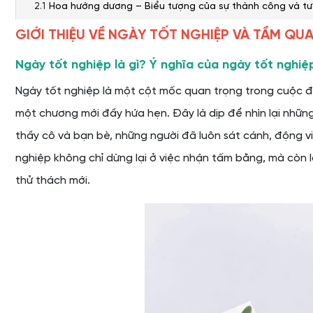
Hoa hướng dương – Biểu tượng của sự thành công và tươ
Hoa hồng – Sự trân trọng và lời chúc tốt đẹp
GIỚI THIỆU VỀ NGÀY TỐT NGHIỆP VÀ TẦM Q
Hoa cẩm tú cầu – Sự biết ơn và lời cảm ơn chân thành
Ngày tốt nghiệp là gì? Ý nghĩa của ngày tốt nghiệ
Hoa baby – Sự tinh khôi, trong sáng và lời chúc may m
Hoa đồng tiền – Sự giàu có, thịnh vượng và lời chúc thà
Ngày tốt nghiệp là một cột mốc quan trọng trong cuộc đờ
Các loại hoa kết hợp độc đáo khác từ Shop Hoa Tươi N
một chương mới đầy hứa hẹn. Đây là dịp để nhìn lại những
CÁCH CHỌN BÓ HOA TỐT NGHIỆP PHÙ HỢP
thầy cô và bạn bè, những người đã luôn sát cánh, động vi
Chọn hoa theo sở thích của người nhận
nghiệp không chỉ dừng lại ở việc nhận tấm bằng, mà còn 
Chọn hoa theo màu sắc phù hợp với trang phục tốt ngh
thử thách mới.
Chọn hoa theo ngân sách của bạn
Tham khảo ý kiến của nhân viên tư vấn tại Shop Hoa Tư
LƯU Ý KHI TẶNG HOA TỐT NGHIỆP
Thời điểm tặng hoa tốt nghiệp
Lời chúc ý nghĩa đi kèm với bó hoa
Cách bảo quản hoa tươi lâu hơn sau khi nhận