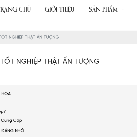
TRANG CHỦ
GIỚI THIỆU
SẢN PHẨM
TỐT NGHIỆP THẬT ẤN TƯỢNG
 TỐT NGHIỆP THẬT ẤN TƯỢNG
A HOA
ệp?
ụ Cung Cấp
P ĐÁNG NHỚ