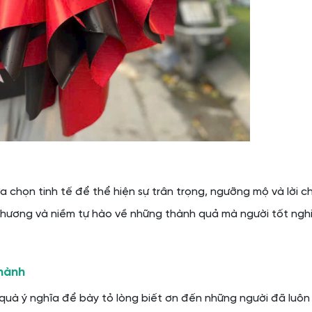
 chọn tinh tế để thể hiện sự trân trọng, ngưỡng mộ và lời c
thương và niềm tự hào về những thành quả mà người tốt ngh
thành
 quà ý nghĩa để bày tỏ lòng biết ơn đến những người đã luô