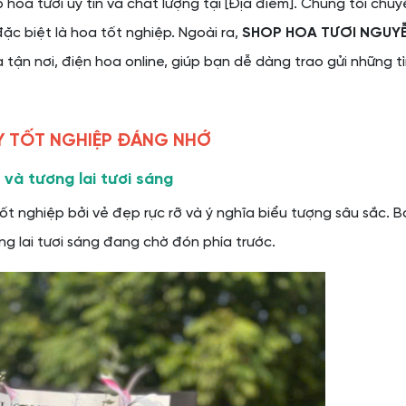
p hoa tươi uy tín và chất lượng tại [Địa điểm]. Chúng tôi chu
đặc biệt là hoa tốt nghiệp. Ngoài ra,
SHOP HOA TƯƠI NGUYỄ
 tận nơi, điện hoa online, giúp bạn dễ dàng trao gửi những 
 TỐT NGHIỆP ĐÁNG NHỚ
và tương lai tươi sáng
t nghiệp bởi vẻ đẹp rực rỡ và ý nghĩa biểu tượng sâu sắc. 
g lai tươi sáng đang chờ đón phía trước.