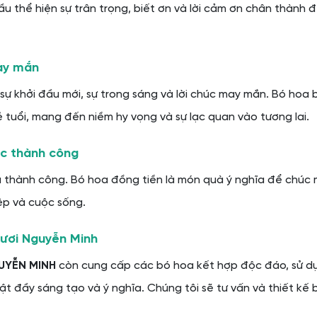
u thể hiện sự trân trọng, biết ơn và lời cảm ơn chân thành đ
may mắn
sự khởi đầu mới, sự trong sáng và lời chúc may mắn. Bó hoa
 tuổi, mang đến niềm hy vọng và sự lạc quan vào tương lai.
úc thành công
và thành công. Bó hoa đồng tiền là món quà ý nghĩa để chúc
ệp và cuộc sống.
Tươi Nguyễn Minh
UYỄN MINH
còn cung cấp các bó hoa kết hợp độc đáo, sử d
 đầy sáng tạo và ý nghĩa. Chúng tôi sẽ tư vấn và thiết kế