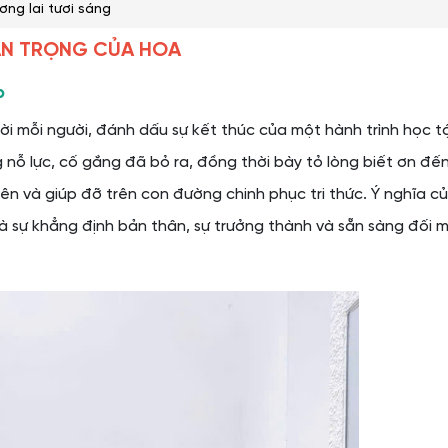
ng lai tươi sáng
UAN TRỌNG CỦA HOA
p
ắn
nh công
i mỗi người, đánh dấu sự kết thúc của một hành trình học t
guyễn Minh
 nỗ lực, cố gắng đã bỏ ra, đồng thời bày tỏ lòng biết ơn đến
ên và giúp đỡ trên con đường chinh phục tri thức. Ý nghĩa c
là sự khẳng định bản thân, sự trưởng thành và sẵn sàng đối 
iệp
ơi Nguyễn Minh