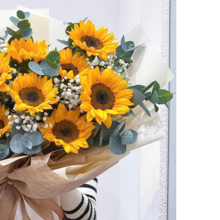
P HOA TỐT NGHIỆP CHẤT LƯỢNG
h
A HOA
iệp?
Vụ Cung Cấp
P ĐÁNG NHỚ
ng lai tươi sáng
n
nh công
guyễn Minh