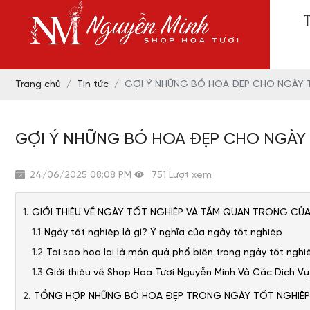
Trang chủ
Tin tức
GỢI Ý NHỮNG BÓ HOA ĐẸP CHO NGÀY 
GỢI Ý NHỮNG BÓ HOA ĐẸP CHO NGÀY
24/06/2025 08:08 PM
751 Lượt xem
GIỚI THIỆU VỀ NGÀY TỐT NGHIỆP VÀ TẦM QUAN TRỌNG CỦ
Ngày tốt nghiệp là gì? Ý nghĩa của ngày tốt nghiệp
Tại sao hoa lại là món quà phổ biến trong ngày tốt nghi
Giới thiệu về Shop Hoa Tươi Nguyễn Minh Và Các Dịch V
TỔNG HỢP NHỮNG BÓ HOA ĐẸP TRONG NGÀY TỐT NGHIỆ