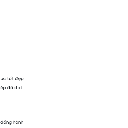
húc tốt đẹp
iệp đã đạt
n đồng hành