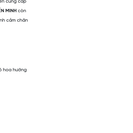
yên cung cấp
N MINH
còn
tình cảm chân
Bó hoa hướng