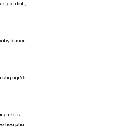
ến gia đình,
 baby là món
 mừng người
ụng nhiều
 bó hoa phù