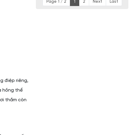
Page 1 / 2
1
2
Next
Last
g điệp riêng,
a hồng thể
ươi thắm còn