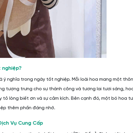
iệp
ơi Nguyễn Minh
t nghiệp?
à ý nghĩa trong ngày tốt nghiệp. Mỗi loài hoa mang một thôn
ẤP HOA TỐT NGHIỆP CHẤT LƯỢNG
g tượng trưng cho sự thành công và tương lai tươi sáng, ho
Minh
ày tỏ lòng biết ơn và sự cảm kích. Bên cạnh đó, một bó hoa t
hiệp thêm phần đáng nhớ.
Dịch Vụ Cung Cấp