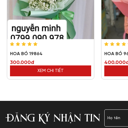
HOA BÓ 19864
HOA BÓ 9
300.000đ
400.000
XEM CHI TIẾT
ĐĂNG KÝ NHẬN TIN