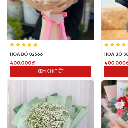
HOA BÓ 82566
HOA BÓ 3
400.000đ
400.000
XEM CHI TIẾT