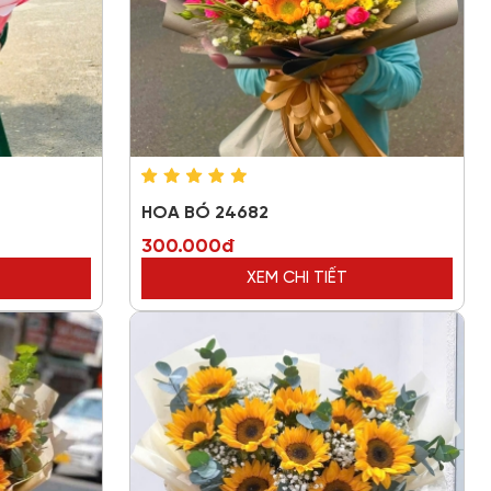
HOA BÓ 24682
300.000đ
XEM CHI TIẾT