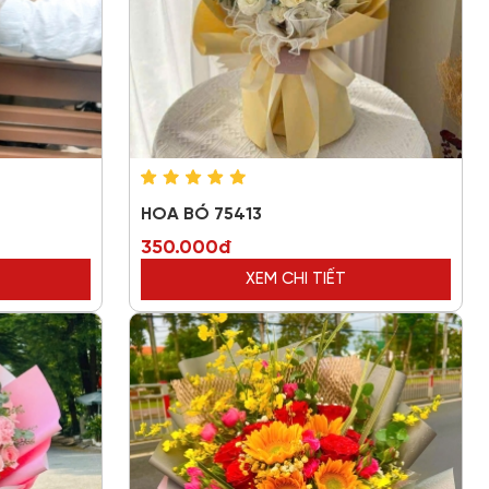
HOA BÓ 75413
350.000đ
XEM CHI TIẾT