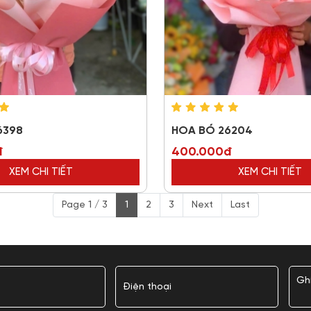
6398
HOA BÓ 26204
đ
400.000đ
XEM CHI TIẾT
XEM CHI TIẾT
Page 1 / 3
1
2
3
Next
Last