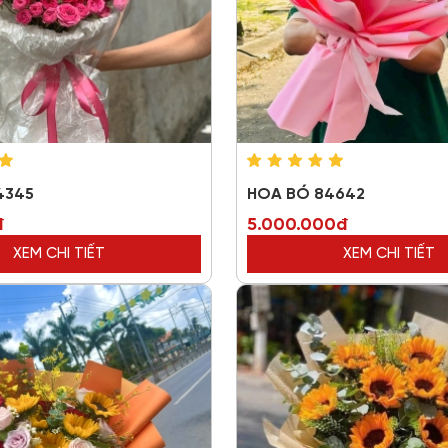
4345
HOA BÓ 84642
đ
5.000.000đ
XEM CHI TIẾT
XEM CHI TIẾT