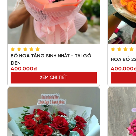
BÓ HOA TẶNG SINH NHẬT - TẠI GÒ
HOA BÓ 2
ĐEN
400.000đ
400.000
XEM CHI TIẾT