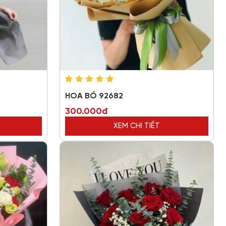
HOA BÓ 92682
300.000đ
XEM CHI TIẾT