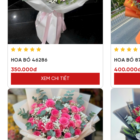
HOA BÓ 46286
HOA BÓ 8
350.000đ
400.000
XEM CHI TIẾT