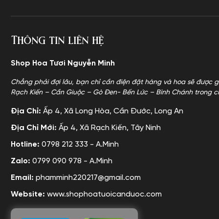
Thông tin liên hệ
Shop Hoa Tươi Nguyễn Minh
Chẳng phải đợi lâu, bạn chỉ cần điện đặt hàng và hoa sẽ được g
Rạch Kiến – Cần Giuộc – Gò Đen- Bến Lức – Bình Chánh trong c
Địa Chỉ:
Ấp 4, Xã Long Hòa, Cần Đước, Long An
Địa Chỉ Mới:
Ấp 4, Xã Rạch Kiến, Tây Ninh
Hotline:
0798 212 333 - A.Minh
Zalo:
0799 090 978 - A.Minh
Email:
phamminh220217@gmail.com
Website:
www.shophoatuoicanduoc.com