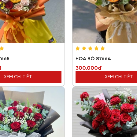
7665
HOA BÓ 87664
đ
300.000đ
XEM CHI TIẾT
XEM CHI TIẾT