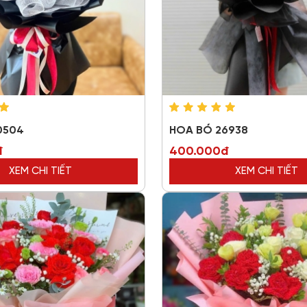
0504
HOA BÓ 26938
đ
400.000đ
XEM CHI TIẾT
XEM CHI TIẾT