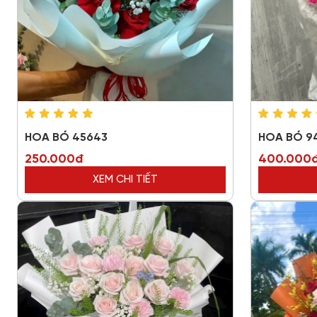
HOA BÓ 45643
HOA BÓ 9
250.000đ
400.000
XEM CHI TIẾT