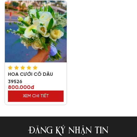
HOA CƯỚI CÔ DÂU
39526
800.000đ
XEM CHI TIẾT
ĐĂNG KÝ NHẬN TIN