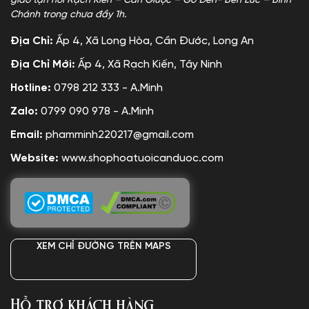
giao tận nơi Rạch Kiến – Cần Giuộc – Gò Đen- Bến Lức – Bình
Chánh trong chưa đầy 1h.
Địa Chỉ:
Ấp 4, Xã Long Hòa, Cần Đước, Long An
Địa Chỉ Mới:
Ấp 4, Xã Rạch Kiến, Tây Ninh
Hotline:
0798 212 333 - A.Minh
Zalo:
0799 090 978 - A.Minh
Email:
phamminh220217@gmail.com
Website:
www.shophoatuoicanduoc.com
XEM CHỈ ĐƯỜNG TRÊN MAPS
Hỗ trợ khách hàng