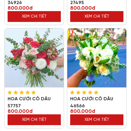
34926
27495
800.000đ
800.000đ
XEM CHI TIẾT
XEM CHI TIẾT
HOA CƯỚI CÔ DÂU
HOA CƯỚI CÔ DÂU
57757
46566
800.000đ
800.000đ
XEM CHI TIẾT
XEM CHI TIẾT