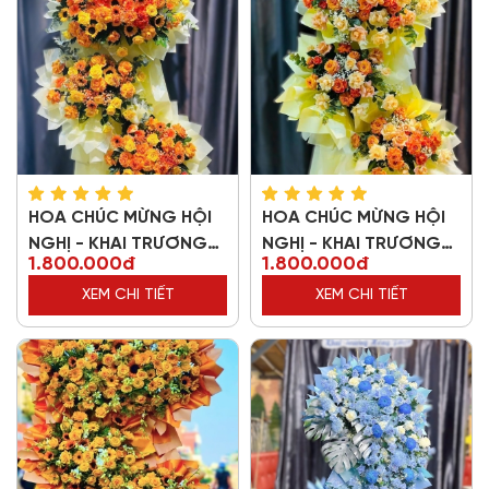
HOA CHÚC MỪNG HỘI
HOA CHÚC MỪNG HỘI
NGHỊ - KHAI TRƯƠNG
NGHỊ - KHAI TRƯƠNG
1.800.000đ
1.800.000đ
61545
88518
XEM CHI TIẾT
XEM CHI TIẾT