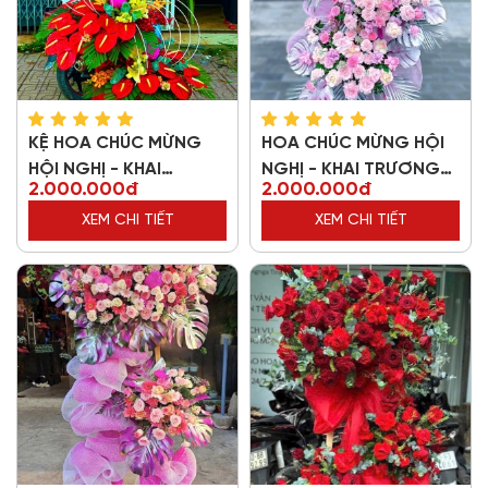
KỆ HOA CHÚC MỪNG
HOA CHÚC MỪNG HỘI
HỘI NGHỊ - KHAI
NGHỊ - KHAI TRƯƠNG
2.000.000đ
2.000.000đ
TRƯƠNG 57852
39781
XEM CHI TIẾT
XEM CHI TIẾT