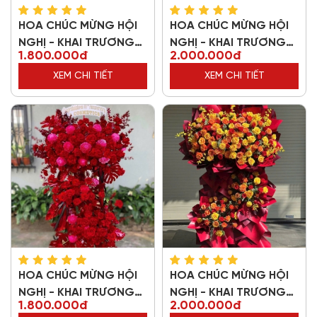
HOA CHÚC MỪNG HỘI
HOA CHÚC MỪNG HỘI
NGHỊ - KHAI TRƯƠNG
NGHỊ - KHAI TRƯƠNG
1.800.000đ
2.000.000đ
42926
70810
XEM CHI TIẾT
XEM CHI TIẾT
HOA CHÚC MỪNG HỘI
HOA CHÚC MỪNG HỘI
NGHỊ - KHAI TRƯƠNG
NGHỊ - KHAI TRƯƠNG
1.800.000đ
2.000.000đ
12927
84298