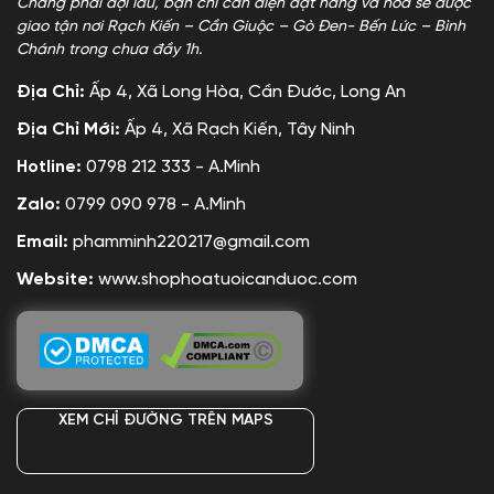
Chẳng phải đợi lâu, bạn chỉ cần điện đặt hàng và hoa sẽ được
giao tận nơi Rạch Kiến – Cần Giuộc – Gò Đen- Bến Lức – Bình
Chánh trong chưa đầy 1h.
Địa Chỉ:
Ấp 4, Xã Long Hòa, Cần Đước, Long An
Địa Chỉ Mới:
Ấp 4, Xã Rạch Kiến, Tây Ninh
Hotline:
0798 212 333 - A.Minh
Zalo:
0799 090 978 - A.Minh
Email:
phamminh220217@gmail.com
Website:
www.shophoatuoicanduoc.com
XEM CHỈ ĐƯỜNG TRÊN MAPS