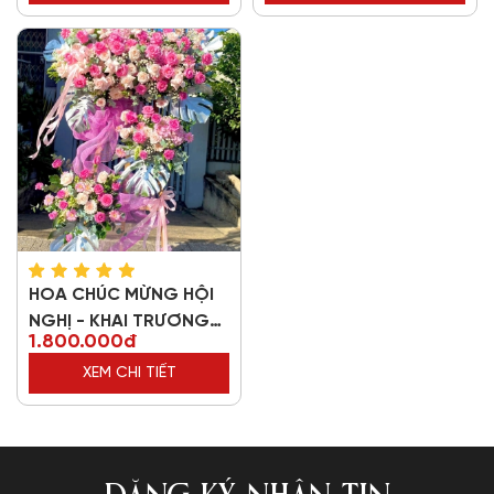
HOA CHÚC MỪNG HỘI
NGHỊ - KHAI TRƯƠNG
1.800.000đ
83278
XEM CHI TIẾT