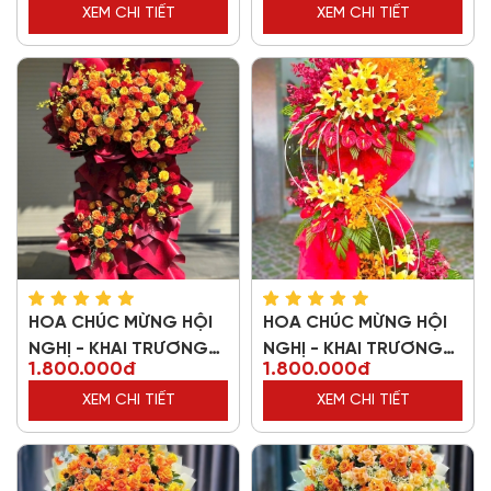
XEM CHI TIẾT
XEM CHI TIẾT
HOA CHÚC MỪNG HỘI
HOA CHÚC MỪNG HỘI
NGHỊ - KHAI TRƯƠNG
NGHỊ - KHAI TRƯƠNG
1.800.000đ
1.800.000đ
29705
61082
XEM CHI TIẾT
XEM CHI TIẾT