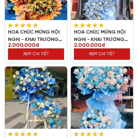
HOA CHÚC MỪNG HỘI
HOA CHÚC MỪNG HỘI
NGHỊ - KHAI TRƯƠNG
NGHỊ - KHAI TRƯƠNG
2.000.000đ
2.000.000đ
60849
20626
XEM CHI TIẾT
XEM CHI TIẾT