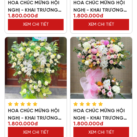
HOA CHÚC MỪNG HỘI
HOA CHÚC MỪNG HỘI
NGHỊ - KHAI TRƯƠNG
NGHỊ - KHAI TRƯƠNG
1.800.000đ
1.800.000đ
85325
49197
XEM CHI TIẾT
XEM CHI TIẾT
HOA CHÚC MỪNG HỘI
HOA CHÚC MỪNG HỘI
NGHỊ - KHAI TRƯƠNG
NGHỊ - KHAI TRƯƠNG
1.800.000đ
1.800.000đ
15897
79298
XEM CHI TIẾT
XEM CHI TIẾT