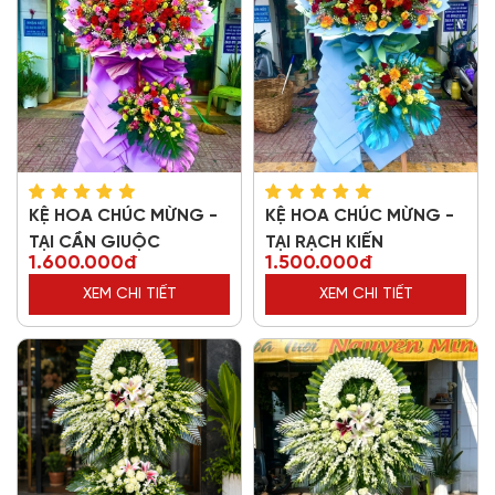
KỆ HOA CHÚC MỪNG -
KỆ HOA CHÚC MỪNG -
TẠI CẦN GIUỘC
TẠI RẠCH KIẾN
1.600.000đ
1.500.000đ
XEM CHI TIẾT
XEM CHI TIẾT