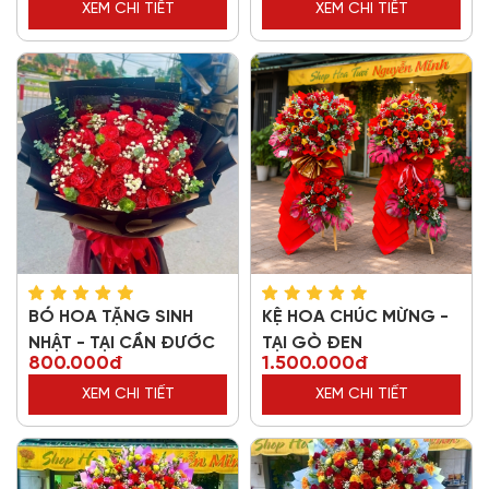
XEM CHI TIẾT
XEM CHI TIẾT
BÓ HOA TẶNG SINH
KỆ HOA CHÚC MỪNG -
NHẬT - TẠI CẦN ĐƯỚC
TẠI GÒ ĐEN
800.000đ
1.500.000đ
XEM CHI TIẾT
XEM CHI TIẾT