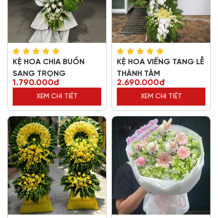
KỆ HOA CHIA BUỒN
KỆ HOA VIẾNG TANG LỄ
SANG TRỌNG
THÀNH TÂM
1.790.000đ
2.690.000đ
XEM CHI TIẾT
XEM CHI TIẾT