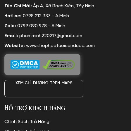
Địa Chỉ Mới:
Ấp 4, Xã Rạch Kiến, Tây Ninh
Hotline:
0798 212 333 - A.Minh
Zalo:
0799 090 978 - A.Minh
Email:
phamminh220217@gmail.com
Website:
www.shophoatuoicanduoc.com
XEM CHỈ ĐƯỜNG TRÊN MAPS
Hỗ trợ khách hàng
Chính Sách Trả Hàng