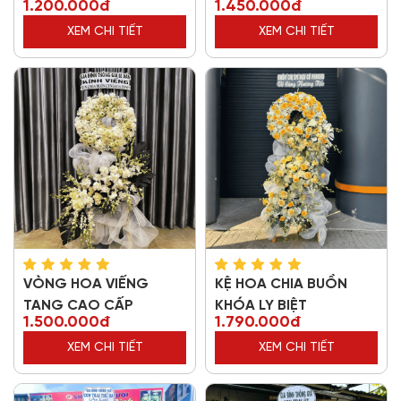
1.200.000đ
1.450.000đ
XEM CHI TIẾT
XEM CHI TIẾT
VÒNG HOA VIẾNG
KỆ HOA CHIA BUỒN
TANG CAO CẤP
KHÓA LY BIỆT
1.500.000đ
1.790.000đ
XEM CHI TIẾT
XEM CHI TIẾT