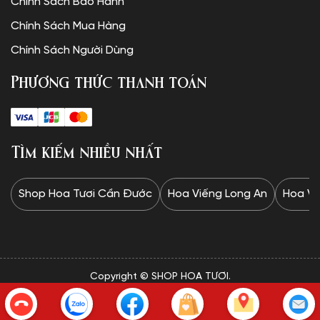
Chính Sách Bảo Hành
Chính Sách Mua Hàng
Chính Sách Người Dùng
Phương thức thanh toán
Tìm kiếm nhiều nhất
Shop Hoa Tươi Cần Đước
Hoa Viếng Long An
Hoa Vi
Copyright © SHOP HOA TƯƠI.
✦Website được thiết kế và vận hành bởi Minh Trí: 0328 732
834✦