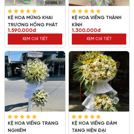
KỆ HOA MỪNG KHAI
KỆ HOA VIẾNG THÀNH
TRƯƠNG HỒNG PHÁT
KÍNH
1.590.000đ
1.300.000đ
XEM CHI TIẾT
XEM CHI TIẾT
KỆ HOA VIẾNG TRANG
KỆ HOA VIẾNG ĐÁM
NGHIÊM
TANG HIỆN ĐẠI