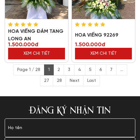
HOA VIẾNG ĐÁM TANG
HOA VIẾNG 92269
LONG AN
1.500.000đ
1.500.000đ
XEM CHI TIẾT
XEM CHI TIẾT
Page 1 / 28
1
2
3
4
5
6
7
...
27
28
Next
Last
ĐĂNG KÝ NHẬN TIN