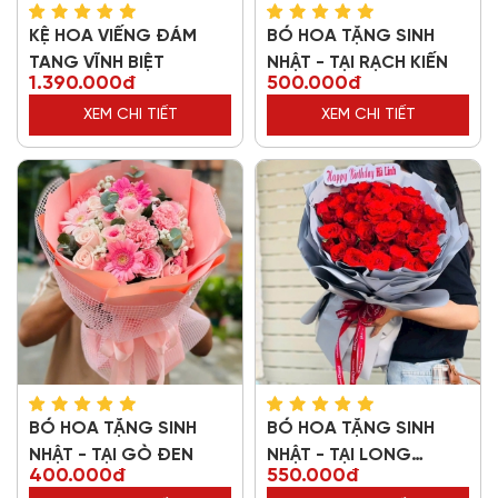
KỆ HOA VIẾNG ĐÁM
BÓ HOA TẶNG SINH
TANG VĨNH BIỆT
NHẬT - TẠI RẠCH KIẾN
1.390.000đ
500.000đ
XEM CHI TIẾT
XEM CHI TIẾT
BÓ HOA TẶNG SINH
BÓ HOA TẶNG SINH
NHẬT - TẠI GÒ ĐEN
NHẬT - TẠI LONG
400.000đ
550.000đ
THƯỢNG