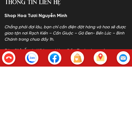
Thông tin liên hệ
Shop Hoa Tươi Nguyễn Minh
Chẳng phải đợi lâu, bạn chỉ cần điện đặt hàng và hoa sẽ được
giao tận nơi Rạch Kiến – Cần Giuộc – Gò Đen- Bến Lức – Bình
Chánh trong chưa đầy 1h.
Địa Chỉ:
Ấp 4, Xã Long Hòa, Cần Đước, Long An
Địa Chỉ Mới:
Ấp 4, Xã Rạch Kiến, Tây Ninh
Hotline:
0798 212 333 - A.Minh
Zalo:
0799 090 978 - A.Minh
Email:
phamminh220217@gmail.com
Website:
www.shophoatuoicanduoc.com