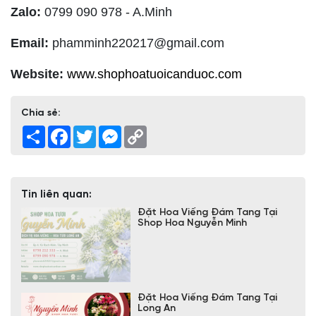
Zalo:
0799 090 978 - A.Minh
Email:
phamminh220217@gmail.com
Website:
www.shophoatuoicanduoc.com
Chia sẻ:
Share
Facebook
Twitter
Messenger
Copy
Link
Tin liên quan:
Đặt Hoa Viếng Đám Tang Tại
Shop Hoa Nguyễn Minh
Đặt Hoa Viếng Đám Tang Tại
Long An