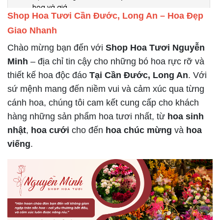
hoa và giá
Shop Hoa Tươi Cần Đước, Long An
– Hoa Đẹp
Kệ Hoa Chúc Mừng: Click vào đây để xem thêm các
Giao Nhanh
mẫu hoa và giá
Chào mừng bạn đến với
Giỏ Hoa: Click vào đây để xem thêm các mẫu hoa
Shop Hoa Tươi Nguyễn
và giá
Minh
– địa chỉ tin cậy cho những bó hoa rực rỡ và
Hoa Cưới Cô Dâu: Click vào đây để xem thêm các
thiết kế hoa độc đáo
Tại Cần Đước, Long An
. Với
mẫu hoa và giá
sứ mệnh mang đến niềm vui và cảm xúc qua từng
Hoa Để Bàn Trưởng Tộc: Click vào đây để xem thêm
cánh hoa, chúng tôi cam kết cung cấp cho khách
các mẫu hoa và giá
hàng những sản phẩm hoa tươi nhất, từ
hoa sinh
Tại Sao Chọn Shop Hoa Tươi Cần Đước Tại Hoa Tươi
nhật
,
hoa cưới
cho đến
hoa chúc mừng
và
hoa
Nguyễn Minh?
viếng
.
Thời Gian Lý Tưởng Để Đặt Hoa Tươi Đẹp Trong Mọi Dịp
THÔNG TIN LIÊN HỆ