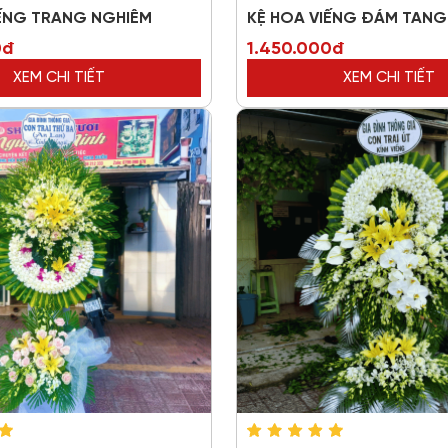
IẾNG TRANG NGHIÊM
KỆ HOA VIẾNG ĐÁM TANG 
0đ
1.450.000đ
XEM CHI TIẾT
XEM CHI TIẾT