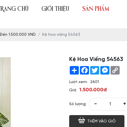
TRANG CHỦ
GIỚI THIỆU
SẢN PHẨM
 Đến 1.500.000 VND
Kệ hoa viếng 54563
Kệ Hoa Viếng 54563
Share
Facebook
Twitter
Messeng
Co
Link
Lượt xem:
2601
1.500.000đ
Giá:
-
+
Số lượng:
THÊM VÀO GIỎ