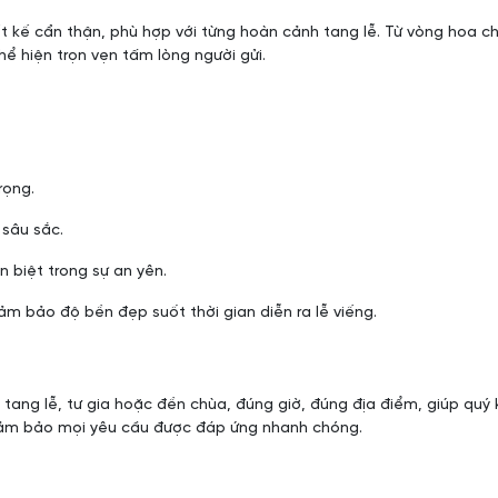
 kế cẩn thận, phù hợp với từng hoàn cảnh tang lễ. Từ vòng hoa ch
hể hiện trọn vẹn tấm lòng người gửi.
rọng.
 sâu sắc.
n biệt trong sự an yên.
m bảo độ bền đẹp suốt thời gian diễn ra lễ viếng.
 tang lễ, tư gia hoặc đền chùa, đúng giờ, đúng địa điểm, giúp quý
 đảm bảo mọi yêu cầu được đáp ứng nhanh chóng.