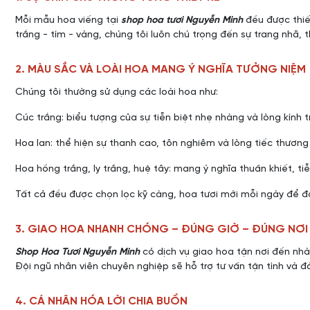
Mỗi mẫu hoa viếng tại
shop hoa tươi Nguyễn Minh
đều được thiết
trắng - tím - vàng, chúng tôi luôn chú trọng đến sự trang nhã, t
2. MÀU SẮC VÀ LOÀI HOA MANG Ý NGHĨA TƯỞNG NIỆM
Chúng tôi thường sử dụng các loài hoa như:
Cúc trắng: biểu tượng của sự tiễn biệt nhẹ nhàng và lòng kính t
Hoa lan: thể hiện sự thanh cao, tôn nghiêm và lòng tiếc thương
Hoa hồng trắng, ly trắng, huệ tây: mang ý nghĩa thuần khiết, tiễ
Tất cả đều được chọn lọc kỹ càng, hoa tươi mới mỗi ngày để đả
3. GIAO HOA NHANH CHÓNG – ĐÚNG GIỜ – ĐÚNG NƠI
Shop Hoa Tươi Nguyễn Minh
có dịch vụ giao hoa tận nơi đến nhà
Đội ngũ nhân viên chuyên nghiệp sẽ hỗ trợ tư vấn tận tình và
4. CÁ NHÂN HÓA LỜI CHIA BUỒN