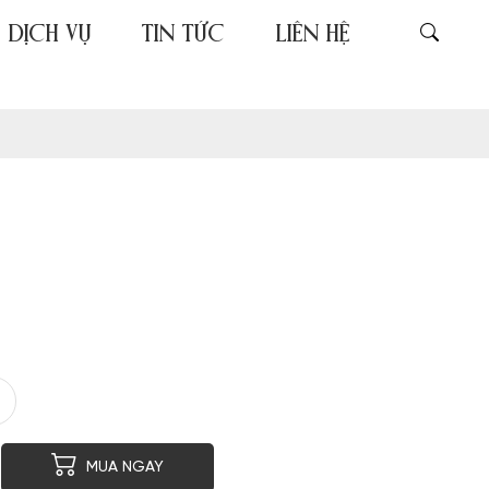
DỊCH VỤ
TIN TỨC
LIÊN HỆ
er
py
MUA NGAY