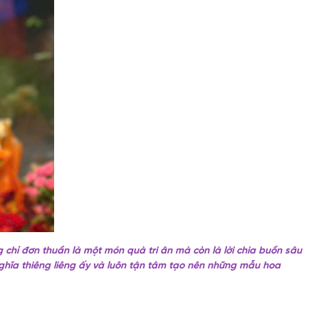
 chỉ đơn thuần là một món quà tri ân mà còn là lời chia buồn sâu
 nghĩa thiêng liêng ấy và luôn tận tâm tạo nên những mẫu hoa