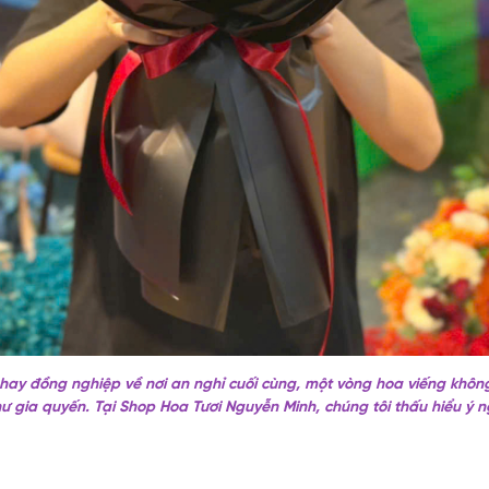
 hay đồng nghiệp về nơi an nghỉ cuối cùng, một vòng hoa viếng không
như gia quyến. Tại Shop Hoa Tươi Nguyễn Minh, chúng tôi thấu hiểu ý