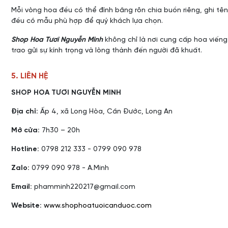
Mỗi vòng hoa đều có thể đính băng rôn chia buồn riêng, ghi tên
đều có mẫu phù hợp để quý khách lựa chọn.
Shop Hoa Tươi Nguyễn Minh
không chỉ là nơi cung cấp hoa viếng
trao gửi sự kính trọng và lòng thành đến người đã khuất.
5. LIÊN HỆ
SHOP HOA TƯƠI NGUYỄN MINH
Địa chỉ:
Ấp 4, xã Long Hòa, Cần Đước, Long An
Mở cửa:
7h30 – 20h
Hotline:
0798 212 333 - 0799 090 978
Zalo:
0799 090 978 - A.Minh
Email:
phamminh220217@gmail.com
Website:
www.shophoatuoicanduoc.com