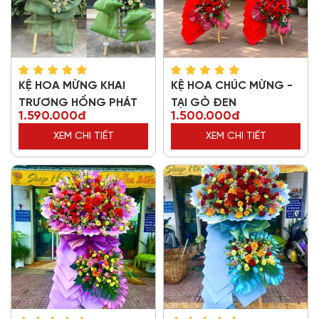
KỆ HOA MỪNG KHAI
KỆ HOA CHÚC MỪNG -
TRƯƠNG HỒNG PHÁT
TẠI GÒ ĐEN
1.590.000đ
1.500.000đ
XEM CHI TIẾT
XEM CHI TIẾT