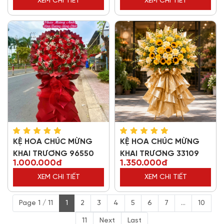
XEM CHI TIẾT
XEM CHI TIẾT
KỆ HOA CHÚC MỪNG
KỆ HOA CHÚC MỪNG
KHAI TRƯƠNG 96550
KHAI TRƯƠNG 33109
1.000.000đ
1.350.000đ
XEM CHI TIẾT
XEM CHI TIẾT
Page 1 / 11
1
2
3
4
5
6
7
...
10
11
Next
Last