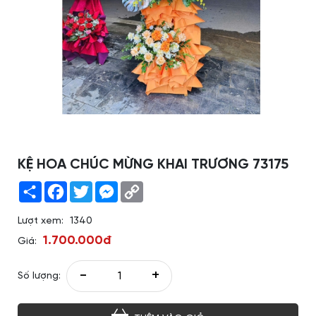
KỆ HOA CHÚC MỪNG KHAI TRƯƠNG 73175
Share
Facebook
Twitter
Messenger
Copy
Link
Lượt xem:
1340
1.700.000đ
Giá:
-
+
Số lượng: