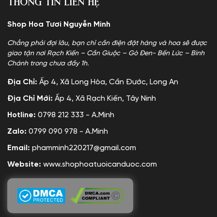
Thông tin liên hệ
Shop Hoa Tươi Nguyễn Minh
Chẳng phải đợi lâu, bạn chỉ cần điện đặt hàng và hoa sẽ được
giao tận nơi Rạch Kiến – Cần Giuộc – Gò Đen- Bến Lức – Bình
Chánh trong chưa đầy 1h.
Địa Chỉ:
Ấp 4, Xã Long Hòa, Cần Đước, Long An
Địa Chỉ Mới:
Ấp 4, Xã Rạch Kiến, Tây Ninh
Hotline:
0798 212 333 - A.Minh
Zalo:
0799 090 978 - A.Minh
Email:
phamminh220217@gmail.com
Website:
www.shophoatuoicanduoc.com