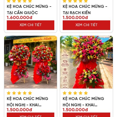
KỆ HOA CHÚC MỪNG -
KỆ HOA CHÚC MỪNG -
TẠI CẦN GIUỘC
TẠI RẠCH KIẾN
1.600.000đ
1.500.000đ
XEM CHI TIẾT
XEM CHI TIẾT
KỆ HOA CHÚC MỪNG
KỆ HOA CHÚC MỪNG
HỘI NGHỊ - KHAI
HỘI NGHỊ - KHAI
1.500.000đ
1.500.000đ
TRƯƠNG 11785
TRƯƠNG 57823