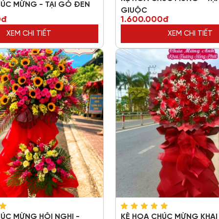
ÚC MỪNG - TẠI GÒ ĐEN
GIUỘC
0đ
1.600.000đ
XEM CHI TIẾT
XEM CHI TIẾT
ÚC MỪNG HỘI NGHỊ -
KỆ HOA CHÚC MỪNG KHA