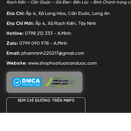
Rạch Kiến – Cần Giuộc – Gò Đen- Bến Lức – Bình Chánh trong c
Địa Chỉ:
Ấp 4, Xã Long Hòa, Cần Đước, Long An
Địa Chỉ Mới:
Ấp 4, Xã Rạch Kiến, Tây Ninh
Hotline:
0798 212 333 - A.Minh
Zalo:
0799 090 978 - A.Minh
Email:
phamminh220217@gmail.com
Website:
www.shophoatuoicanduoc.com
XEM CHỈ ĐƯỜNG TRÊN MAPS