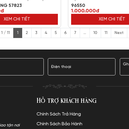
ƠNG 57823
96550
0đ
1.000.000đ
XEM CHI TIẾT
XEM CHI TIẾT
1 / 11
1
2
3
4
5
6
7
...
10
11
Next
Hỗ trợ khách hàng
Chính Sách Trả Hàng
Chính Sách Bảo Hành
iao tận nơi