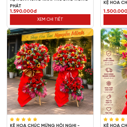
KỆ HOA CH
PHÁT
1.590.000đ
1.500.00
XEM CHI TIẾT
KỆ HOA CHÚC MỪNG HỘI NGHỊ -
KỆ HOA CH