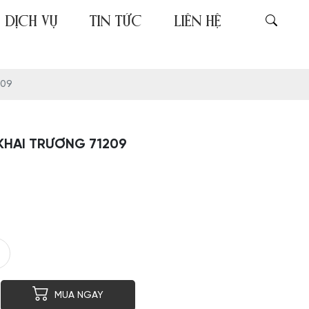
DỊCH VỤ
TIN TỨC
LIÊN HỆ
209
KHAI TRƯƠNG 71209
er
py
MUA NGAY