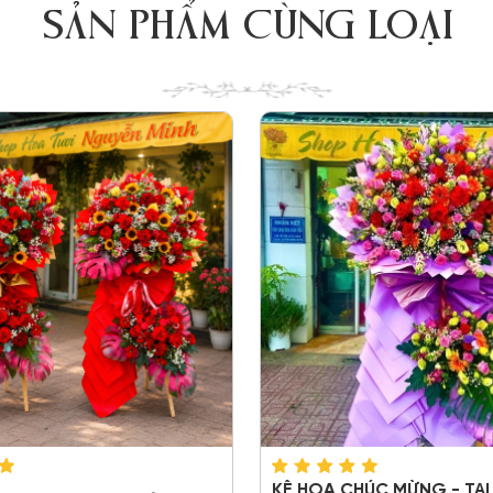
SẢN PHẨM CÙNG LOẠI
KỆ HOA CHÚC MỪNG - TẠI