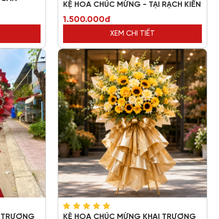
KỆ HOA CHÚC MỪNG - TẠI RẠCH KIẾN
1.500.000đ
XEM CHI TIẾT
I TRƯƠNG
KỆ HOA CHÚC MỪNG KHAI TRƯƠNG