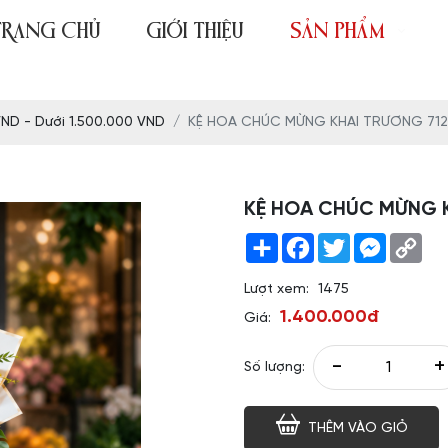
TRANG CHỦ
GIỚI THIỆU
SẢN PHẨM
VND - Dưới 1.500.000 VND
KỆ HOA CHÚC MỪNG KHAI TRƯƠNG 71
KỆ HOA CHÚC MỪNG 
Share
Facebook
Twitter
Messeng
Co
Link
Lượt xem:
1475
1.400.000đ
Giá:
-
+
Số lượng:
THÊM VÀO GIỎ