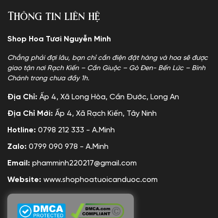
Thông tin liên hệ
Shop Hoa Tươi Nguyễn Minh
Chẳng phải đợi lâu, bạn chỉ cần điện đặt hàng và hoa sẽ được
giao tận nơi Rạch Kiến – Cần Giuộc – Gò Đen- Bến Lức – Bình
Chánh trong chưa đầy 1h.
Địa Chỉ:
Ấp 4, Xã Long Hòa, Cần Đước, Long An
Địa Chỉ Mới:
Ấp 4, Xã Rạch Kiến, Tây Ninh
Hotline:
0798 212 333 - A.Minh
Zalo:
0799 090 978 - A.Minh
Email:
phamminh220217@gmail.com
Website:
www.shophoatuoicanduoc.com