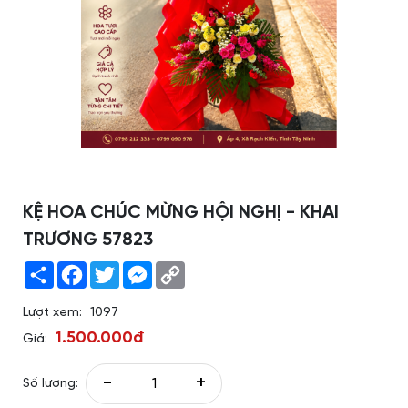
KỆ HOA CHÚC MỪNG HỘI NGHỊ - KHAI
TRƯƠNG 57823
Share
Facebook
Twitter
Messenger
Copy
Link
Lượt xem:
1097
1.500.000đ
Giá:
-
+
Số lượng: