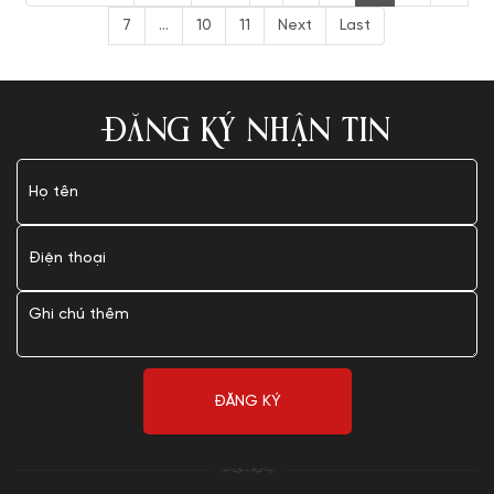
7
...
10
11
Next
Last
ĐĂNG KÝ NHẬN TIN