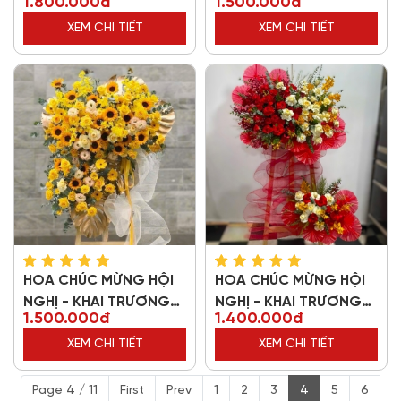
1.800.000đ
1.500.000đ
42926
96996
XEM CHI TIẾT
XEM CHI TIẾT
HOA CHÚC MỪNG HỘI
HOA CHÚC MỪNG HỘI
NGHỊ - KHAI TRƯƠNG
NGHỊ - KHAI TRƯƠNG
1.500.000đ
1.400.000đ
85385
12362
XEM CHI TIẾT
XEM CHI TIẾT
Page 4 / 11
First
Prev
1
2
3
4
5
6