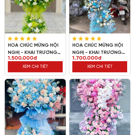
HOA CHÚC MỪNG HỘI
HOA CHÚC MỪNG HỘI
NGHỊ - KHAI TRƯƠNG
NGHỊ - KHAI TRƯƠNG
1.500.000đ
1.700.000đ
68745
78648
XEM CHI TIẾT
XEM CHI TIẾT