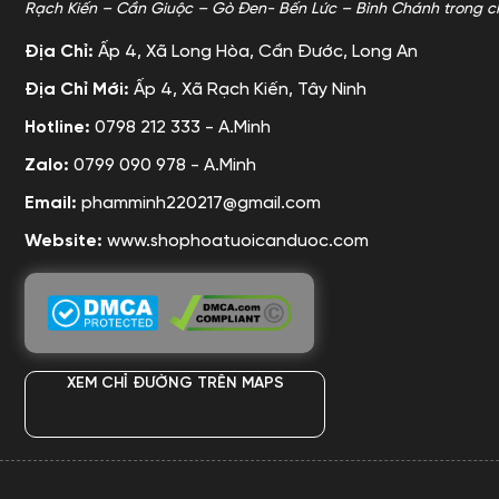
Rạch Kiến – Cần Giuộc – Gò Đen- Bến Lức – Bình Chánh trong c
Địa Chỉ:
Ấp 4, Xã Long Hòa, Cần Đước, Long An
Địa Chỉ Mới:
Ấp 4, Xã Rạch Kiến, Tây Ninh
Hotline:
0798 212 333 - A.Minh
Zalo:
0799 090 978 - A.Minh
Email:
phamminh220217@gmail.com
Website:
www.shophoatuoicanduoc.com
XEM CHỈ ĐƯỜNG TRÊN MAPS