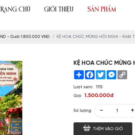
TRANG CHỦ
GIỚI THIỆU
SẢN PHẨM
VND - Dưới 1.800.000 VND
KỆ HOA CHÚC MỪNG HỘI NGHỊ - KHAI
KỆ HOA CHÚC MỪNG H
Share
Facebook
Twitter
Messeng
Co
Link
Lượt xem:
1115
1.500.000đ
Giá:
-
+
Số lượng:
THÊM VÀO GIỎ