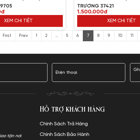
9705
TRƯƠNG 37421
0đ
1.500.000đ
XEM CHI TIẾT
XEM CHI TIẾT
First
Prev
1
2
...
5
6
7
8
9
10
11
Hỗ trợ khách hàng
Chính Sách Trả Hàng
Chính Sách Bảo Hành
iao tận nơi