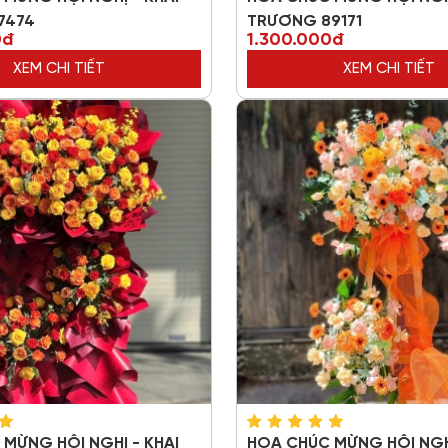
7474
TRƯƠNG 89171
0đ
1.300.000đ
XEM CHI TIẾT
XEM CHI TIẾT
MỪNG HỘI NGHỊ - KHAI
HOA CHÚC MỪNG HỘI NGHỊ