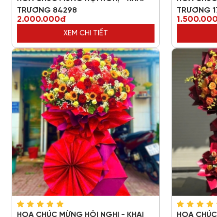
TRƯƠNG 84298
TRƯƠNG 1
2.000.000đ
1.500.00
XEM CHI TIẾT
HOA CHÚC MỪNG HỘI NGHỊ - KHAI
HOA CHÚC 