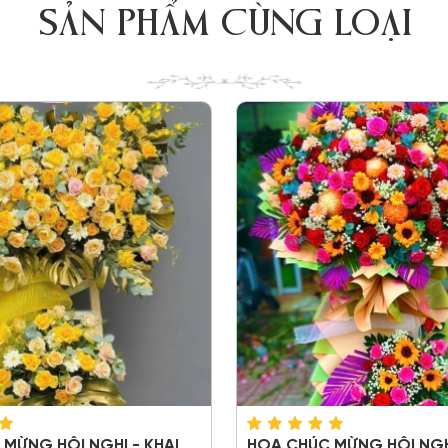
SẢN PHẨM CÙNG LOẠI
MỪNG HỘI NGHỊ - KHAI
HOA CHÚC MỪNG HỘI NGHỊ