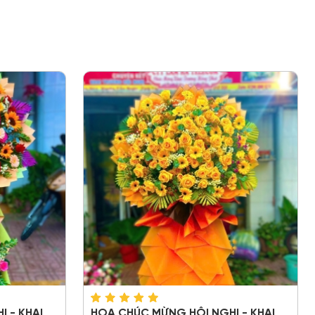
 - KHAI
HOA CHÚC MỪNG HỘI NGHỊ - KHAI