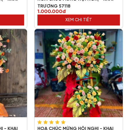
TRƯƠNG 57118
1.000.000đ
XEM CHI TIẾT
 - KHAI
HOA CHÚC MỪNG HỘI NGHỊ - KHAI