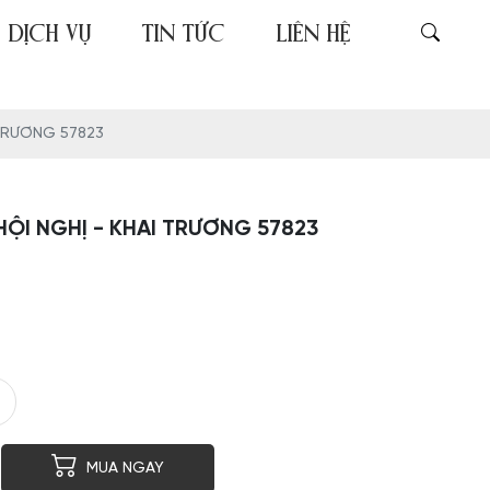
DỊCH VỤ
TIN TỨC
LIÊN HỆ
 TRƯƠNG 57823
ỘI NGHỊ - KHAI TRƯƠNG 57823
er
py
MUA NGAY