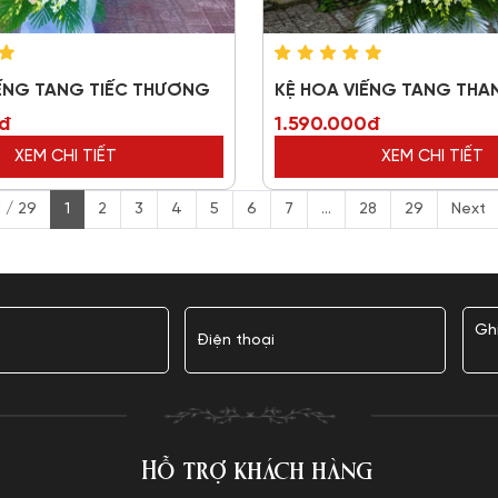
IẾNG TANG TIẾC THƯƠNG
KỆ HOA VIẾNG TANG THA
0đ
1.590.000đ
XEM CHI TIẾT
XEM CHI TIẾT
 / 29
1
2
3
4
5
6
7
...
28
29
Next
Hỗ trợ khách hàng