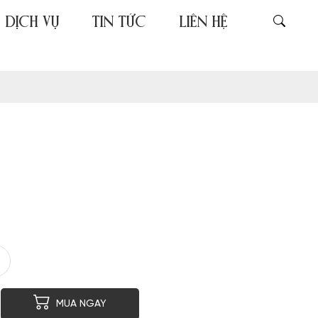
DỊCH VỤ
TIN TỨC
LIÊN HỆ
er
py
MUA NGAY