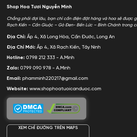
Shop Hoa Tươi Nguyễn Minh
Chẳng phải đợi lâu, bạn chỉ cần điện đặt hàng và hoa sẽ được g
Rạch Kiến – Cần Giuộc – Gò Đen- Bến Lức – Bình Chánh trong c
Địa Chỉ:
Ấp 4, Xã Long Hòa, Cần Đước, Long An
Địa Chỉ Mới:
Ấp 4, Xã Rạch Kiến, Tây Ninh
Hotline:
0798 212 333 - A.Minh
Zalo:
0799 090 978 - A.Minh
Email:
phamminh220217@gmail.com
Website:
www.shophoatuoicanduoc.com
XEM CHỈ ĐƯỜNG TRÊN MAPS