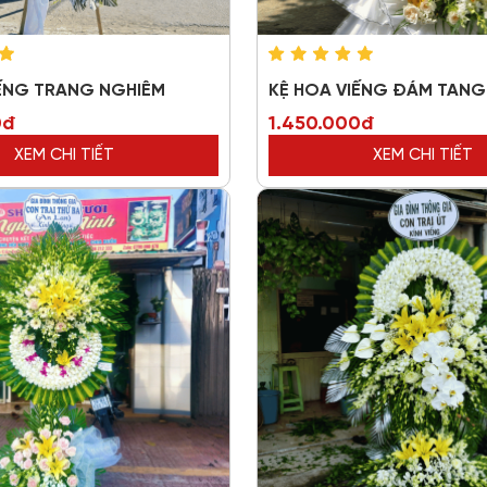
IẾNG TRANG NGHIÊM
KỆ HOA VIẾNG ĐÁM TANG 
0đ
1.450.000đ
XEM CHI TIẾT
XEM CHI TIẾT