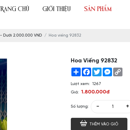
TRANG CHỦ
GIỚI THIỆU
SẢN PHẨM
 - Dưới 2.000.000 VND
Hoa viếng 92832
Hoa Viếng 92832
Share
Facebook
Twitter
Messeng
Co
Link
Lượt xem:
1267
1.800.000đ
Giá:
-
+
Số lượng:
THÊM VÀO GIỎ