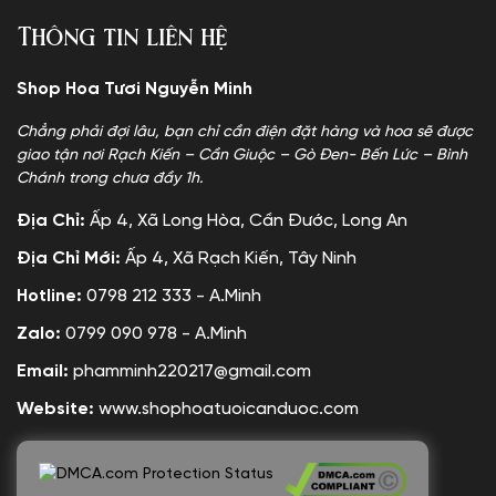
Thông tin liên hệ
Shop Hoa Tươi Nguyễn Minh
Chẳng phải đợi lâu, bạn chỉ cần điện đặt hàng và hoa sẽ được
giao tận nơi Rạch Kiến – Cần Giuộc – Gò Đen- Bến Lức – Bình
Chánh trong chưa đầy 1h.
Địa Chỉ:
Ấp 4, Xã Long Hòa, Cần Đước, Long An
Địa Chỉ Mới:
Ấp 4, Xã Rạch Kiến, Tây Ninh
Hotline:
0798 212 333 - A.Minh
Zalo:
0799 090 978 - A.Minh
Email:
phamminh220217@gmail.com
Website:
www.shophoatuoicanduoc.com