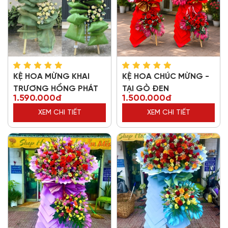
KỆ HOA MỪNG KHAI
KỆ HOA CHÚC MỪNG -
TRƯƠNG HỒNG PHÁT
TẠI GÒ ĐEN
1.590.000đ
1.500.000đ
XEM CHI TIẾT
XEM CHI TIẾT