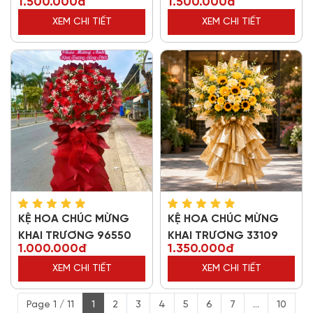
1.500.000đ
1.500.000đ
TRƯƠNG 11785
TRƯƠNG 57823
XEM CHI TIẾT
XEM CHI TIẾT
KỆ HOA CHÚC MỪNG
KỆ HOA CHÚC MỪNG
KHAI TRƯƠNG 96550
KHAI TRƯƠNG 33109
1.000.000đ
1.350.000đ
XEM CHI TIẾT
XEM CHI TIẾT
Page 1 / 11
1
2
3
4
5
6
7
...
10