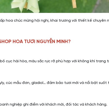
cấp hoa chúc mừng hội nghị, khai trương với thiết kế chuyên
SHOP HOA TƯƠI NGUYỄN MINH?
 bố cục hài hòa, màu sắc rực rỡ phù hợp với không khí trang t
ly, cúc mẫu đơn, gladiol… đảm bảo tươi mới và nổi bật suốt t
anh nghiệp ghi điểm với khách mời, đối tác và khách hàng.