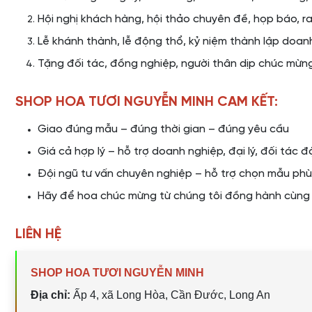
Hội nghị khách hàng, hội thảo chuyên đề, họp báo, r
Lễ khánh thành, lễ động thổ, kỷ niệm thành lập doan
Tặng đối tác, đồng nghiệp, người thân dịp chúc mừn
SHOP HOA TƯƠI NGUYỄN MINH CAM KẾT:
Giao đúng mẫu – đúng thời gian – đúng yêu cầu
Giá cả hợp lý – hỗ trợ doanh nghiệp, đại lý, đối tác 
Đội ngũ tư vấn chuyên nghiệp – hỗ trợ chọn mẫu phù
Hãy để hoa chúc mừng từ chúng tôi đồng hành cùng b
LIÊN HỆ
SHOP HOA TƯƠI NGUYỄN MINH
Địa chỉ:
Ấp 4, xã Long Hòa, Cần Đước, Long An