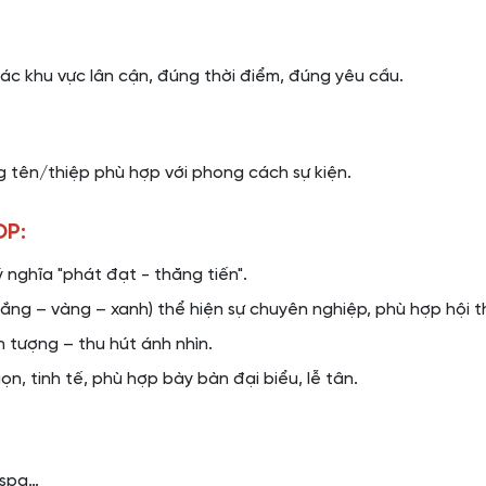
các khu vực lân cận, đúng thời điểm, đúng yêu cầu.
g tên/thiệp phù hợp với phong cách sự kiện.
OP:
 nghĩa "phát đạt - thăng tiến".
rắng – vàng – xanh) thể hiện sự chuyên nghiệp, phù hợp hội t
 tượng – thu hút ánh nhìn.
n, tinh tế, phù hợp bày bàn đại biểu, lễ tân.
 spa…