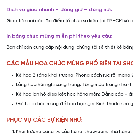
Dịch vụ giao nhanh – đúng giờ – đúng nơi:
Giao tận nơi các địa điểm tổ chức sự kiện tại TP.HCM và 
In bảng chúc mừng miễn phí theo yêu cầu:
Bạn chỉ cần cung cấp nội dung, chúng tôi sẽ thiết kế bản
CÁC MẪU HOA CHÚC MỪNG PHỔ BIẾN TẠI SH
Kệ hoa 2 tầng khai trương: Phong cách rực rỡ, mang ý
Lẵng hoa hội nghị sang trọng: Tông màu trang nhã (t
Kệ hoa lan hồ điệp kết hợp hồng môn: Đẳng cấp – ấn
Giỏ hoa chúc mừng để bàn hội nghị: Kích thước nhỏ gọ
PHỤC VỤ CÁC SỰ KIỆN NHƯ:
Khai trương công ty, cửa hàng, showroom, nhà hàng,