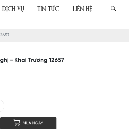
DỊCH VỤ
TIN TỨC
LIÊN HỆ
12657
hị - Khai Trương 12657
er
py
MUA NGAY