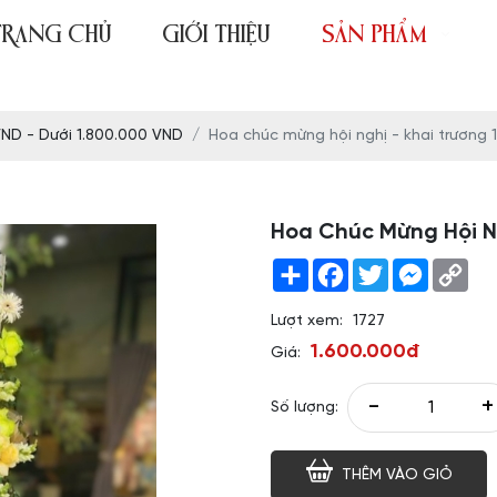
TRANG CHỦ
GIỚI THIỆU
SẢN PHẨM
VND - Dưới 1.800.000 VND
Hoa chúc mừng hội nghị - khai trương 
Hoa Chúc Mừng Hội Ng
Share
Facebook
Twitter
Messeng
Co
Link
Lượt xem:
1727
1.600.000đ
Giá:
-
+
Số lượng:
THÊM VÀO GIỎ