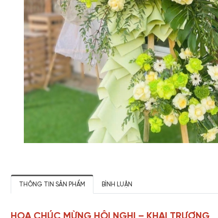
THÔNG TIN SẢN PHẨM
BÌNH LUẬN
HOA CHÚC MỪNG HỘI NGHỊ – KHAI TRƯƠNG